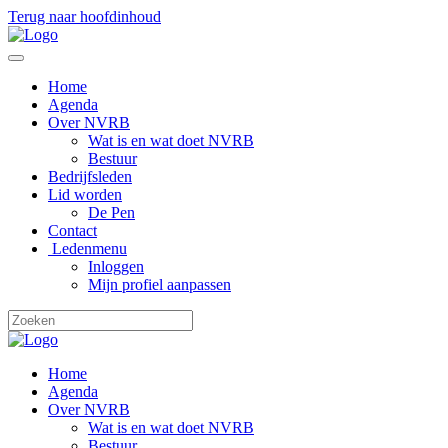
Terug naar hoofdinhoud
Home
Agenda
Over NVRB
Wat is en wat doet NVRB
Bestuur
Bedrijfsleden
Lid worden
De Pen
Contact
Ledenmenu
Inloggen
Mijn profiel aanpassen
Home
Agenda
Over NVRB
Wat is en wat doet NVRB
Bestuur